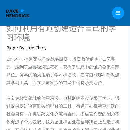
Skip
to
content
如何利用有道创建适合自己的学
习环境
Blog
/ By
Luke Clisby
2018年，有道完成首轮战略融资，投资后估值达11.2亿美
元，达到了重要经济里程碑，获得了理想中的独角兽俱乐部
席位。资本的涌入推动了学习和增长，使有道能够不断改进
其学习工具，并在快速发展的市场中保持领先地位。
有道在教育领域的作用深远，但其影响不仅仅限于学习。通
过提供促进语言购买和理解的工具，有道正在推动更广泛的
社会目标，如促进跨文化交流与合作。多语言交流的能力不
仅促进了个人发展，也为企业和企业在全球舞台上创造了机
会。在高度互联的世界中，多语言的高效能力是促进职业发