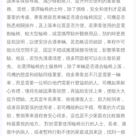
讓乘客保留尊嚴、減少移動壓力、提升外出便利的重要服
務。 當然，選擇輪椅的士時，除了價格，安全和便利才是最
重要的考慮。乘客應留意車輛是否適合輪椅固定，司機是否
熟悉相關操作，及上落車位置是否方便。若乘客使用的是電
動輪椅、較大型輪椅，或需攜帶額外醫療用品，預約時更應
提前說明，以便安排合適車輛。若忽略這些細節，車程中可
能出現空間不足、固定不穩或搬運困難等情況，影響乘客體
驗。相反，若預先溝通清楚，很多問題都可以在出發前避
免。 在選擇輪椅的士服務時，除了車輛是否適合輪椅上落，
司機的態度和經驗同樣重要。很多乘客並不只是需要一輛
車，而是需要一位明白他們需要什麼協助的人。司機如果耐
心有禮，懂得先確認乘客狀態，再協助安排上車，便能大大
提升體驗。尤其是年長乘客、術後康復人士、肌力較弱者，
或者容易緊張的使用者，若司機能夠以平穩、尊重的方式協
助，整個乘車過程會安心得多。這也是不少家庭在比較服務
時最重視的地方。 對於需要使用輪椅出行的人士、長者、康
復中的病人，或者暫時行動不便的家庭成員來說，找到一個