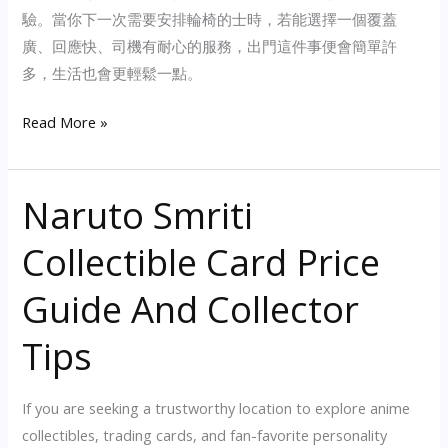
驗。當你下一次需要安排輪椅的士時，若能選擇一個覆蓋
廣、回應快、司機有耐心的服務，出門這件事便會簡單許
多，生活也會更輕鬆一點。
大
Read More »
型
輪
Naruto Smriti
椅
接
Collectible Card Price
送
怎
Guide And Collector
樣
安
Tips
排？
選
If you are seeking a trustworthy location to explore anime
對
collectibles, trading cards, and fan-favorite personality
輪