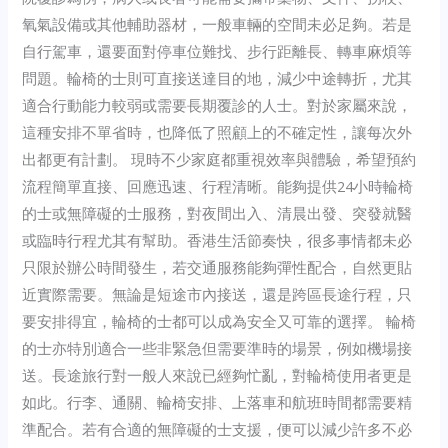
氧氣設備或其他輔助器材，一般車輛的空間未必足夠。若是
自行駕車，還要面對停車位難找、步行距離長、轉車麻煩等
問題。輪椅的士則可直接送達目的地，減少中途轉折，尤其
適合行動能力較弱或需要長期覆診的人士。對於家屬來說，
這種安排不單省時，也降低了照顧上的不確定性，讓每次外
出都更有計劃。 現時不少家庭都重視效率與體驗，希望預約
流程簡單直接、回應迅速、行程清晰。能夠提供24小時輪椅
的士或無障礙的士服務，對夜間出入、清晨出發、突發就醫
或臨時行程尤其有幫助。香港生活節奏快，很多事情都未必
只限於辦公時間發生，若交通服務能夠彈性配合，自然更貼
近實際需要。無論是短途市內接送，還是跨區長途行程，只
要安排得宜，輪椅的士都可以成為安全又可靠的選擇。 輪椅
的士亦特別適合一些非緊急但需要準時的場景，例如機場接
送。長途旅行對一般人來說已經夠忙亂，對輪椅使用者更是
如此。行李、通關、輪椅安排、上落車和航班時間都需要精
準配合。若有合適的無障礙的士支援，便可以減少許多不必