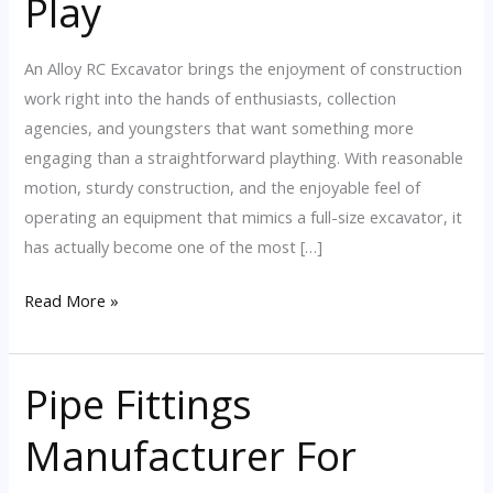
Play
An Alloy RC Excavator brings the enjoyment of construction
work right into the hands of enthusiasts, collection
agencies, and youngsters that want something more
engaging than a straightforward plaything. With reasonable
motion, sturdy construction, and the enjoyable feel of
operating an equipment that mimics a full-size excavator, it
has actually become one of the most […]
Top
Read More »
Benefits
Of
Pipe Fittings
Choosing
A
Manufacturer For
Metal
RC