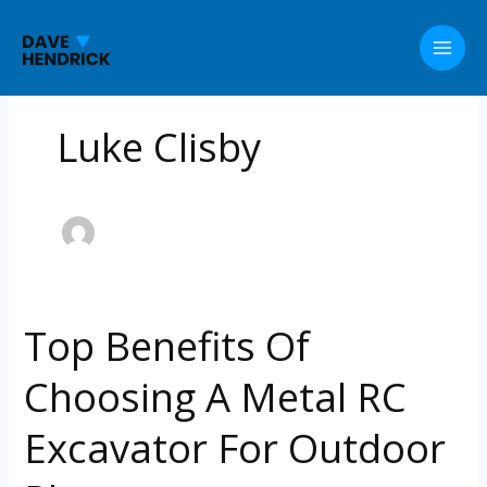
Skip
to
content
Luke Clisby
Top Benefits Of
Choosing A Metal RC
Excavator For Outdoor