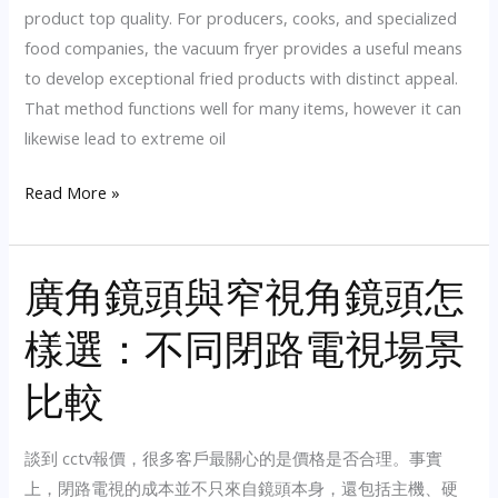
product top quality. For producers, cooks, and specialized
food companies, the vacuum fryer provides a useful means
to develop exceptional fried products with distinct appeal.
That method functions well for many items, however it can
likewise lead to extreme oil
Vacuum
Read More »
Fryer
Guide
廣角鏡頭與窄視角鏡頭怎
to
Better
樣選：不同閉路電視場景
Flavor,
Color,
比較
and
Crispness
談到 cctv報價，很多客戶最關心的是價格是否合理。事實
上，閉路電視的成本並不只來自鏡頭本身，還包括主機、硬