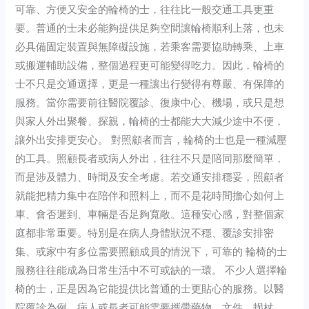
可靠、方便又安全的輪椅的士，往往比一般交通工具更重
要。普通的士未必能夠提供足夠空間讓輪椅順利上落，也未
必具備固定裝置與無障礙設施，若乘客需要協助轉乘、上車
或搬運輔助設備，整個過程更可能變得吃力。因此，輪椅的
士不只是交通選擇，更是一種讓出行變得有尊嚴、有保障的
服務。當你需要前往醫院覆診、復康中心、機場，或只是想
與家人外出聚餐、探親，輪椅的士都能大大減少途中不便，
讓外出安排更安心。 對照顧者而言，輪椅的士也是一種減壓
的工具。照顧長者或病人外出，往往不只是陪同那麼簡單，
而是涉及體力、時間及安全考慮。若交通安排穩妥，照顧者
就能把精力集中在陪伴和照料上，而不是花時間擔心如何上
車、會否遲到、車輛是否足夠寬敞。這種安心感，對整個家
庭都非常重要。特別是在病人身體狀況不穩、覆診安排密
集、或家中有多位需要照顧成員的情況下，可靠的 輪椅的士
服務往往能成為日常生活中不可或缺的一環。 不少人選擇輪
椅的士，正是因為它能提供比普通的士更貼心的服務。以醫
院覆診為例，病人或長者可能需要攜帶藥物、文件、拐杖、