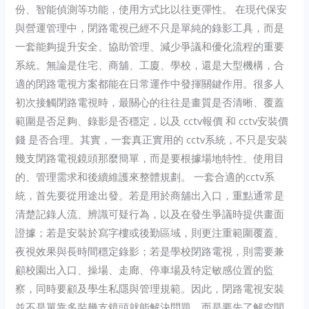
份、智能偵測等功能，使用方式比以往更彈性。 在現代保安
與營運管理中，閉路電視已經不只是單純的錄影工具，而是
一套能夠提升安全、協助管理、減少爭議和優化流程的重要
系統。無論是住宅、商舖、工廈、學校，還是大型機構，合
適的閉路電視方案都能在日常運作中發揮關鍵作用。很多人
初次接觸閉路電視時，最關心的往往是畫質是否清晰、覆蓋
範圍是否足夠、錄影是否穩定，以及 cctv報價 和 cctv安裝價
錢 是否合理。其實，一套真正實用的 cctv系統，不只是安裝
幾支閉路電視鏡頭那麼簡單，而是要根據場地特性、使用目
的、管理需求和後續維護來整體規劃。 一套合適的cctv系
統，首先要從用途出發。若是用於商舖出入口，重點通常是
清楚記錄人流、辨識可疑行為，以及在發生爭議時提供畫面
證據；若是安裝於寫字樓或後勤區域，則更注重範圍覆蓋、
夜視效果與長時間穩定錄影；若是學校閉路電視，則需要兼
顧校園出入口、操場、走廊、停車場及特定敏感位置的監
察，同時要顧及學生私隱與管理規範。因此，閉路電視安裝
並不是單靠多裝幾支鏡頭就能解決問題，而是要先了解空間