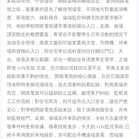
多鏡頭管理、中央儲存、網絡架構與權限設定。 選擇閉路電
視之前，最重要的是先了解使用場景。不同地方對畫面清晰
度、夜視能力、錄影保存、遠端監控和擴充性的要求都不
同。例如學校閉路電視通常重視校園出入口、走廊、操場、
課室附近的整體覆蓋，希望在不影響學生日常活動的情況下
加強安全管理；商業大廈則可能更重視大堂、升降機、停車
場和貨物出入口；而住宅單位或村屋則往往關注門口、天
台、後巷及車位範圍。若在一開始沒有清楚界定需求，之後
即使 cctv安裝 完成，也可能出現鏡頭位置不足、死角太多或
錄影容量不夠的情況。 閉路電視的核心價值，在於它能讓管
理者即時掌握現場情況，並在需要時回看紀錄。對商業場所
而言，閉路電視可以協助防止盜竊、處理客戶糾紛、監察員
工工作流程；對住宅而言，則可提升出入口安全，讓住戶更
安心；對學校閉路電視系統來說，除了保障校園安全，亦有
助監察校門、走廊、操場及停車區的情況，令校方在處理突
發事件時更有依據。隨着技術進步，今天的 cctv監控系統 已
經不再局限於本地錄影，亦可配合手機遠端查看、雲端備