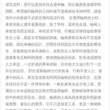
場等資料，便可以更快安排合適車輛。部分服務更著重即時
調配，希望做到輪椅的士預約後可盡量縮短等候時間，讓急
需外出的家庭不必因交通而延誤行程。 在選擇輪椅的士時，
乘客和家人通常最重視的，除了準時，還有安全感。輪椅上
車後是否固定穩妥、車程是否平穩、司機是否懂得協助乘客
安全上落，都是非常關鍵的因素。輪椅乘客在車內不宜過多
移動，因此車輛的設計、空間安排與固定方式都直接影響安
全。若服務提供者具備耐心，並願意在上落車時放慢步伐，
讓乘客有足夠時間適應，整個體驗會好得多。對長者或體弱
人士來說，一次舒適的乘車經驗，往往能大大減少對下一次
外出的抗拒。 對於需要輪椅出行的長者、行動不便人士、復
康中的病人，甚至是需要長時間坐輪椅的使用者而言，交通
安排往往不是一件簡單的事。一般私家車未必方便上落，普
通的士亦未必能提供足夠空間放置輪椅，更難確保乘客在過
程中的穩定與安全。因此，輪椅的士成為很多家庭和照顧者
最實際、最安心的選擇。它不只是接送工具，更是一種能夠