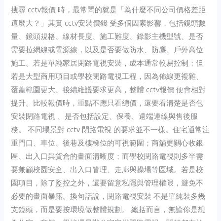
搜尋 cctv報價 時，最常問的就是「為什麼不同公司價格差距
這麼大？」其實 cctv安裝價錢 受多個因素影響，包括鏡頭數
量、鏡頭規格、線材長度、施工難度、錄影主機型號、是否
需要拉網線或電源線，以及是否要做防水、防塵、戶外高位
施工。若是單純家居閉路電視安裝，成本通常較易控制；但
若是大型商用項目或學校閉路電視工程，因為佈線更複雜、
覆蓋範圍更大、後續維護要求更高，整體 cctv報價 便會相對
提升。比較報價時，重點不應只看總價，還要看清楚是否包
安裝閉路電視 、是否包括設定、保養、遠端連線與售後服
務。 不同場景對 cctv 閉路電視 的要求並不一樣。住宅通常注
重門口、車位、後巷及樓梯位的可視範圍；商舖更關心收銀
區、出入口與貨倉的畫面清晰度；而學校閉路電視則多半需
要兼顧校園安全、出入口管理、走廊與操場等區域。若是校
園項目，除了監控之外，還要留意私隱與管理權限，避免不
必要的畫面暴露。換句話說，閉路電視安裝 不是單純裝多幾
支鏡頭，而是要按環境做整體規劃。 總括而言，無論你是想