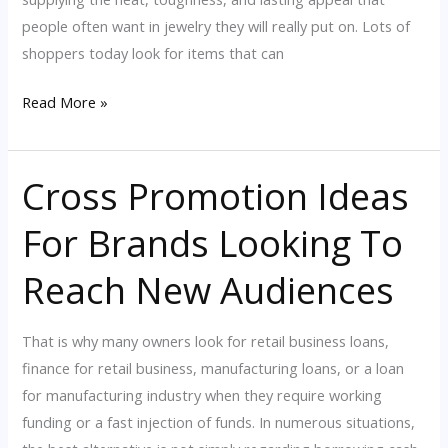
people often want in jewelry they will really put on. Lots of
shoppers today look for items that can
Best
Read More »
Jewelry
Gifts
Cross Promotion Ideas
For
Birthdays,
For Brands Looking To
Anniversaries,
And
Reach New Audiences
Holidays
That is why many owners look for retail business loans,
finance for retail business, manufacturing loans, or a loan
for manufacturing industry when they require working
funding or a fast injection of funds. In numerous situations,