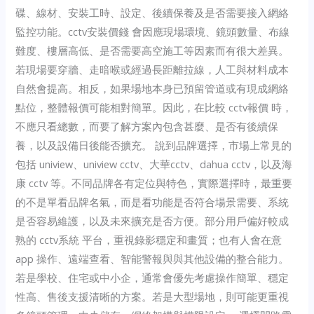
碟、線材、安裝工時、設定、後續保養及是否需要接入網絡
監控功能。cctv安裝價錢 會因應現場環境、鏡頭數量、布線
難度、樓層高低、是否需要高空施工等因素而有很大差異。
若現場要穿牆、走暗喉或經過長距離拉線，人工與材料成本
自然會提高。相反，如果場地本身已預留管道或有現成網絡
點位，整體報價可能相對簡單。因此，在比較 cctv報價 時，
不應只看總數，而要了解方案內包含甚麼、是否有後續保
養，以及設備日後能否擴充。 說到品牌選擇，市場上常見的
包括 uniview、uniview cctv、大華cctv、dahua cctv，以及海
康 cctv 等。不同品牌各有定位與特色，實際選擇時，最重要
的不是單看品牌名氣，而是看功能是否符合場景需要、系統
是否容易維護，以及未來擴充是否方便。部分用戶偏好較成
熟的 cctv系統 平台，重視錄影穩定和畫質；也有人會在意
app 操作、遠端查看、智能警報與與其他設備的整合能力。
若是學校、住宅或中小企，通常會優先考慮操作簡單、穩定
性高、售後支援清晰的方案。若是大型場地，則可能更重視