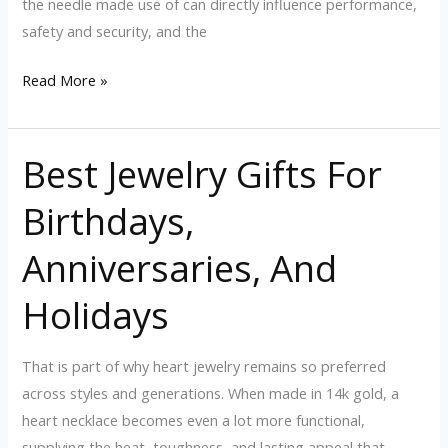
the needle made use of can directly influence performance,
同
safety and security, and the
閉
路
Femoral
Read More »
電
Nerve
視
Block
場
Best Jewelry Gifts For
Needle
景
for
比
Birthdays,
Regional
較
Anesthesia
Anniversaries, And
Procedures
Holidays
That is part of why heart jewelry remains so preferred
across styles and generations. When made in 14k gold, a
heart necklace becomes even a lot more functional,
supplying the heat, toughness, and lasting appeal that