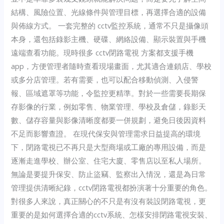
結構、風險位置、光線條件與管理目標，再選擇合適的設備
與佈線方式。 一套完整的 cctv監控系統，通常不只是攝像頭
本身，還包括錄影主機、硬碟、網絡設備、顯示裝置與手機
遠端查看功能。現時很多 cctv閉路電視 方案都支援手機
app，方便管理者隨時查看現場畫面，尤其適合連鎖店、學校
或多分店管理。若有需要，也可以配合移動偵測、入侵警
報、區域遮罩等功能，令監控更精準。對於一些需要長期保
存影像的行業，例如零售、物業管理、學校及倉儲，錄影天
數、儲存容量與影像清晰度都要一併規劃，避免日後因資料
不足而影響查證。 在現代保安與管理需求日益提高的環境
下，閉路電視已不再只是大型商場或工廠的專用設備，而是
逐漸走進學校、辦公室、住宅大廈、零售店以至私人場所。
無論是要提升保安、防止盜竊、監察出入情況，還是為日常
管理提供清晰紀錄，cctv閉路電視都扮演著十分重要的角色。
對很多人來說，真正關心的不只是有沒有裝設閉路電視，更
重要的是如何選擇合適的cctv系統、怎樣安排閉路電視安裝、