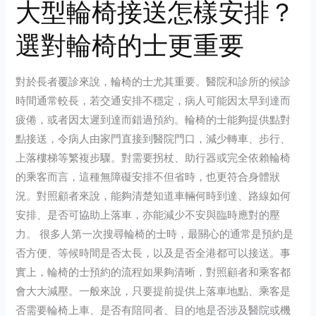
大型輪椅接送怎樣安排？
For
TVs
選對輪椅的士更重要
Monitors
And
Tablets
對於長者覆診來說，輪椅的士尤其重要。醫院和診所的候診
時間通常較長，若交通安排不穩定，病人可能因太早到達而
疲倦，或者因太遲到達而錯過預約。輪椅的士能夠提供點對
點接送，令病人由家門直接到醫院門口，減少轉車、步行、
上落樓梯等繁複步驟。對需要拐杖、助行器或完全依賴輪椅
的乘客而言，這種無障礙安排不但省時，也更符合身體狀
況。對照顧者來說，能夠清楚知道車輛何時到達、路線如何
安排、是否可協助上落車，亦能減少不安與臨時應對的壓
力。 很多人第一次搜尋輪椅的士時，最關心的通常是預約是
否方便、等候時間是否太長，以及是否全港都可以接送。事
實上，輪椅的士預約的流程如果夠清晰，對照顧者和乘客都
會大大減壓。一般來說，只要提前提供上落車地點、乘客是
否需要輪椅上車、是否有陪同者、目的地是否涉及醫院或機