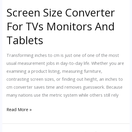
Manufacturer
Screen Size Converter
For
Marine
For TVs Monitors And
Piping
Networks
Tablets
And
Offshore
Transforming inches to cm is just one of one of the most
Systems
usual measurement jobs in day-to-day life. Whether you are
examining a product listing, measuring furniture,
contrasting screen sizes, or finding out height, an inches to
cm converter saves time and removes guesswork. Because
many nations use the metric system while others still rely
Screen
Read More »
Size
Converter