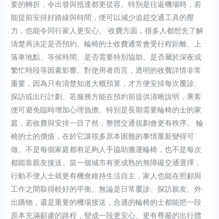
要的轉折，令出發與抵達都更從容。特別是往返機場時，若
能提前安排好路線與時間，便可以減少追趕交通工具的壓
力，也能令同行家人更安心。 收費方面，很多人都想先了解
清楚再決定是否預約。輪椅的士收費通常會受行程距離、上
落車地點、等候時間、是否需要特別協助、是否屬於深夜或
繁忙時段等因素影響。對使用者而言，透明的收費詳情非常
重要，因為只有清楚知道大概預算，才方便安排每次覆診、
探訪或出行計劃。若服務方能在預約前提供清晰說明，乘客
便可避免臨時增加心理負擔。特別是長期需要輪椅的士的家
庭，若收費與安排一目了然，整體交通規劃會更有秩序。 輪
椅的士的價值，在於它讓很多原本困難的事情重新變得可
做。不是每個家庭都有足夠人手協助搬運輪椅，也不是每次
都能靠親友接送。當一個城市有更成熟的無障礙交通選擇，
行動不便人士就更有機會維持生活自主，家人也能在照顧與
工作之間取得較好的平衡。無論是日常覆診、探訪親友、外
出購物，還是重要的機場接送，合適的輪椅的士都能把一段
原本充滿顧慮的路程，變成一段更安心、更有尊嚴的出行體