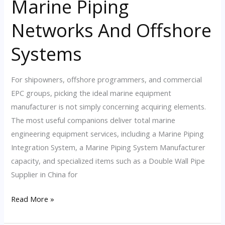
Marine Piping
Excavator
For
Networks And Offshore
Outdoor
Systems
Play
For shipowners, offshore programmers, and commercial
EPC groups, picking the ideal marine equipment
manufacturer is not simply concerning acquiring elements.
The most useful companions deliver total marine
engineering equipment services, including a Marine Piping
Integration System, a Marine Piping System Manufacturer
capacity, and specialized items such as a Double Wall Pipe
Supplier in China for
Pipe
Read More »
Fittings