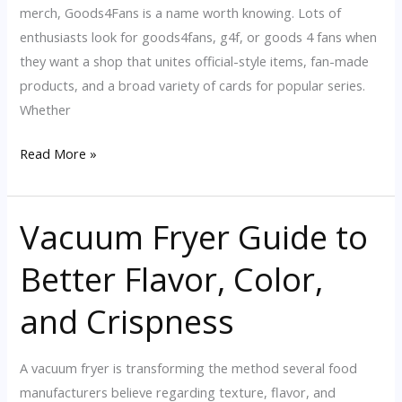
merch, Goods4Fans is a name worth knowing. Lots of
椅
enthusiasts look for goods4fans, g4f, or goods 4 fans when
的
they want a shop that unites official-style items, fan-made
士
products, and a broad variety of cards for popular series.
更
Whether
重
要
Naruto
Read More »
Smriti
Collectible
Vacuum Fryer Guide to
Card
Price
Better Flavor, Color,
Guide
And
and Crispness
Collector
Tips
A vacuum fryer is transforming the method several food
manufacturers believe regarding texture, flavor, and