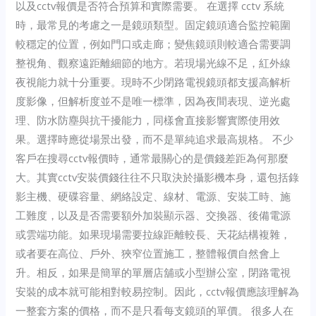
以及cctv報價是否符合預算和實際需要。 在選擇 cctv 系統
時，最常見的考慮之一是鏡頭類型。固定鏡頭適合監控範圍
較穩定的位置，例如門口或走廊；變焦鏡頭則較適合需要調
整視角、觀察遠距離細節的地方。若現場光線不足，紅外線
夜視能力就十分重要。現時不少閉路電視鏡頭都支援高解析
度影像，但解析度並不是唯一標準，因為夜間表現、逆光處
理、防水防塵與抗干擾能力，同樣會直接影響實際使用效
果。選擇時應從場景出發，而不是單純追求最高規格。 不少
客戶在搜尋cctv報價時，通常最關心的是價錢差距為何那麼
大。其實cctv安裝價錢往往不只取決於攝影機本身，還包括錄
影主機、硬碟容量、網絡設定、線材、電源、安裝工時、施
工難度，以及是否需要額外加裝顯示器、交換器、後備電源
或雲端功能。如果現場需要拉線距離較長、天花結構複雜，
或者要在高位、戶外、狹窄位置施工，整體報價自然會上
升。相反，如果是簡單的單層店舖或小型辦公室，閉路電視
安裝的成本就可能相對較易控制。因此，cctv報價應該理解為
一整套方案的價格，而不是只看每支鏡頭的單價。 很多人在