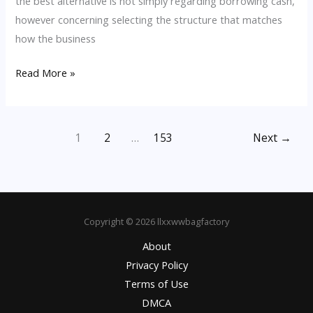
the best alternative is not simply regarding borrowing cash,
however concerning selecting the structure that matches
how the business
Cross
Read More »
Promotion
Ideas
For
1
2
…
153
Next
→
Brands
Looking
To
Reach
Copyright © 2026 llxxwwbagfactory
New
Audiences
About
Privacy Policy
Terms of Use
DMCA