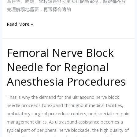
為住宅、商舖、學校還是辦公室安排閉路電視，關鍵都在於
先理解場地需要，再選擇合適的
廣
Read More »
角
鏡
Femoral Nerve Block
頭
與
Needle for Regional
窄
視
Anesthesia Procedures
角
鏡
That is why the demand for the ultrasound nerve block
頭
needle proceeds to expand throughout medical facilities,
怎
ambulatory surgical procedure centers, and specialized pain
樣
management clinics. As ultrasound assistance becomes a
選：
typical part of peripheral nerve blockade, the high quality of
不