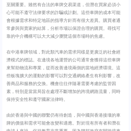
至關重要。雖然有合法的車牌交易渠道，但潛在買家必須小
心可能不遵守法律要求的詐騙或計劃。這些車牌的成本可能
會根據需求和特定地區的指導方針而有很大差異。購買者通
常參與與賣家的結算，分析市場以保證合理的購買。尋找可
靠的中介機構可以大大減少瀏覽這個市場時的焦慮。
在中港車牌領域，對此類汽車的需求同樣是更廣泛的社會經
濟模式的標誌。在邊境各地運營的公司通常會獲得這些車牌
來幫助物流和專業，從而改善邊境兩側的當地經濟環境。這
些板塊擴大的運動的影響可以對交通網絡產生有利影響，改
善商品和服務的交換。機會往往伴隨著需要考慮的監管因
素，特別是當當局旨在處理不斷增加的跨境網路流量，同時
保持安全性和遵守國家法律時。
由於香港與中國的聯繫仍有待創造，與中國與香港接壤的車
牌的價值和需求可能會改變和適應。對於現有所有者和潛在
申請人來說，保持教育非常重要，因為聯邦政府有關跨境車