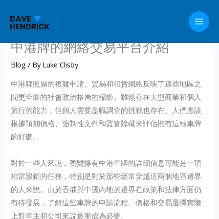
Skip
to
content
中港牌的網絡交易平台介紹
Blog
/ By
Luke Clisby
中港牌照層的複雜申請、貿易和租賃網絡反映了這些地區之
間更全面的社會政治格局的縮影。雖然存在大型商業和個人
旅行的能力，但個人需要盡職調查的挑戰也存在。人們應該
根據預期價格、強制性文件和監管障礙來評估擁有這種車牌
的好處。
對於一些人來說，瀏覽擁有中港車牌的詳細信息可能是一項
相當艱鉅的任務，特別是對於那些經常穿越這兩個地區邊界
的人來說。由於香港與中國內地的邊界在政策和法律方面仍
有待發展，了解這些車牌的申請流程、價格和交易選擇實際
上對車主和公司來說逐漸成為必要。