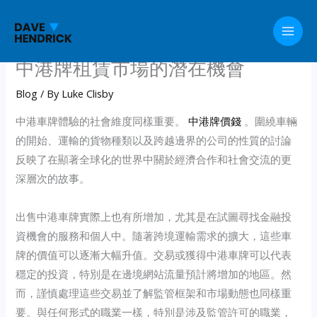
Skip
to
content
中港牌租賃市場的潛在機會
Blog
/ By
Luke Clisby
中港車牌體驗的社會維度同樣重要。
中港牌價錢
。圍繞車輛
的開始、運輸的貨物種類以及跨越邊界的公司的性質的討論
反映了在顯著全球化的世界中關於經濟合作和社會交流的更
深層次的故事。
出售中港車牌實際上也有所增加，尤其是在試圖尋找金融投
資機會的服務和個人中。隨著跨境運輸需求的擴大，這些車
牌的價值可以逐漸大幅升值。交易或獲得中港車牌可以代表
穩定的投資，特別是在邊境網站流量預計將增加的地區。然
而，謹慎處理這些交易並了解監管框架和市場動態也同樣重
要。與任何形式的職業一樣，特別是涉及監管許可的職業，