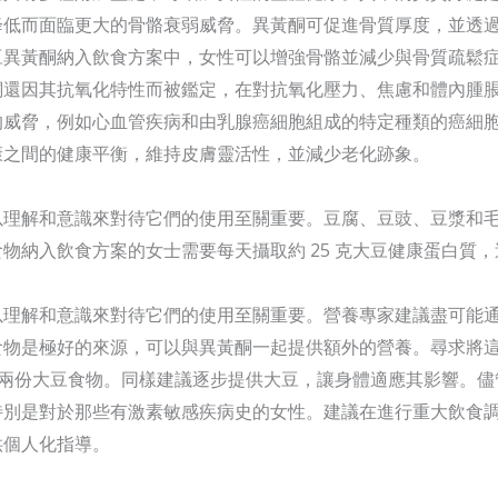
降低而面臨更大的骨骼衰弱威脅。異黃酮可促進骨質厚度，並透
豆異黃酮納入飲食方案中，女性可以增強骨骼並減少與骨質疏鬆
酮還因其抗氧化特性而被鑑定，在對抗氧化壓力、焦慮和體內腫
的威脅，例如心血管疾病和由乳腺癌細胞組成的特定種類的癌細
康之間的健康平衡，維持皮膚靈活性，並減少老化跡象。
以理解和意識來對待它們的使用至關重要。豆腐、豆豉、豆漿和
納入飲食方案的女士需要每天攝取約 25 克大豆健康蛋白質，這
以理解和意識來對待它們的使用至關重要。營養專家建議盡可能
食物是極好的來源，可以與異黃酮一起提供額外的營養。尋求將
當於兩份大豆食物。同樣建議逐步提供大豆，讓身體適應其影響。
特別是對於那些有激素敏感疾病史的女性。建議在進行重大飲食
供個人化指導。