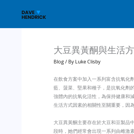
Skip
to
content
大豆異黃酮與生活
Blog
/ By
Luke Clisby
在飲食方案中加入一系列富含抗氧化
藍、菠菜、堅果和種子，是抗氧化劑
強體內的抗氧化活性，為保持健康和
生活方式因素的相關性至關重要，因
大豆異黃酮主要存在於大豆和豆製品
段時，她們經常會出現一系列由雌激