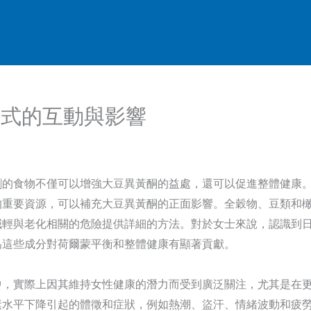
方式的互動與影響
劑的食物不僅可以增強大豆異黃酮的益處，還可以促進整體健康
的重要資源，可以補充大豆異黃酮的正面影響。全穀物、豆類和
減輕與老化相關的危險提供詳細的方法。對於女士來說，認識到
為這些成分對荷爾蒙平衡和整體健康有顯著貢獻。
中，實際上因其維持女性健康的潛力而受到廣泛關注，尤其是在
素水平下降引起的體徵和症狀，例如熱潮、盜汗、情緒波動和疲