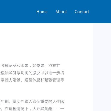
Home
About
Contact
。各種蔬菜和水果，如漿果、羽衣甘
橄欖油等健康均衡的脂肪可以進一步增
日常體力活動、適當休息和緊張管理等
更年期。當女性進入這個重要的人生階
勞。在這種情況下，大豆異黃酮——一