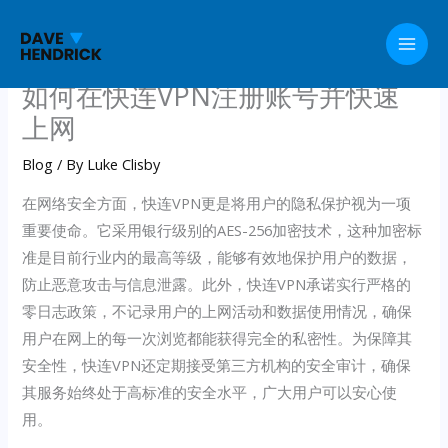
Skip
to
content
如何在快连VPN注册账号并快速
上网
Blog
/ By
Luke Clisby
在网络安全方面，快连VPN更是将用户的隐私保护视为一项
重要使命。它采用银行级别的AES-256加密技术，这种加密标
准是目前行业内的最高等级，能够有效地保护用户的数据，
防止恶意攻击与信息泄露。此外，快连VPN承诺实行严格的
零日志政策，不记录用户的上网活动和数据使用情况，确保
用户在网上的每一次浏览都能获得完全的私密性。为保障其
安全性，快连VPN还定期接受第三方机构的安全审计，确保
其服务始终处于高标准的安全水平，广大用户可以安心使
用。