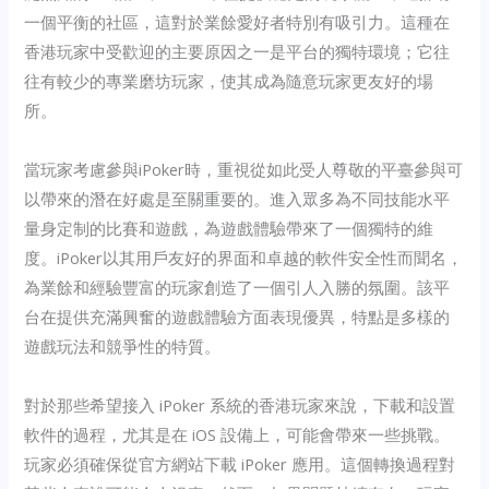
一個平衡的社區，這對於業餘愛好者特別有吸引力。這種在
香港玩家中受歡迎的主要原因之一是平台的獨特環境；它往
往有較少的專業磨坊玩家，使其成為隨意玩家更友好的場
所。
當玩家考慮參與iPoker時，重視從如此受人尊敬的平臺參與可
以帶來的潛在好處是至關重要的。進入眾多為不同技能水平
量身定制的比賽和遊戲，為遊戲體驗帶來了一個獨特的維
度。iPoker以其用戶友好的界面和卓越的軟件安全性而聞名，
為業餘和經驗豐富的玩家創造了一個引人入勝的氛圍。該平
台在提供充滿興奮的遊戲體驗方面表現優異，特點是多樣的
遊戲玩法和競爭性的特質。
對於那些希望接入 iPoker 系統的香港玩家來說，下載和設置
軟件的過程，尤其是在 iOS 設備上，可能會帶來一些挑戰。
玩家必須確保從官方網站下載 iPoker 應用。這個轉換過程對