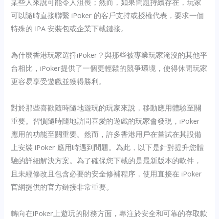
某些人來說可能令人沮喪；然而，如果問題持續存在，玩家
可以隨時直接聯繫 iPoker 的客戶支持或授權代表，要求一個
特殊的 IPA 安裝包或企業下載鏈接。
為什麼香港玩家選擇iPoker？與那些被專業玩家淹沒的其他平
台相比，iPoker提供了一個更輕鬆的競爭環境，使得休閒玩家
更容易享受遊戲並獲得勝利。
對於那些喜歡隨時隨地遊玩的玩家來說，移動應用體驗至關
重要。習慣隨時隨地訪問喜愛的遊戲的玩家會發現，iPoker
應用的功能至關重要。然而，許多香港用戶在嘗試在其設備
上安裝 iPoker 應用時遇到問題。為此，以下是針對提升您體
驗的詳細解決方案。為了確保您下載的是最新版本的軟件，
且未經修改且包含必要的安全修補程序，使用直接在 iPoker
官網提供的官方鏈接非常重要。
轉向在iPoker上遊玩的財務方面，專注於安全和可靠的存取款