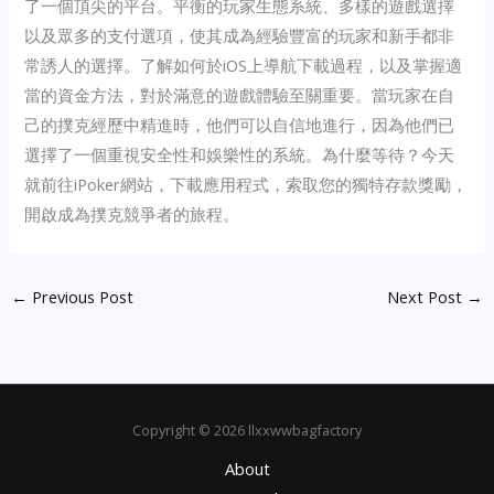
了一個頂尖的平台。平衡的玩家生態系統、多樣的遊戲選擇
以及眾多的支付選項，使其成為經驗豐富的玩家和新手都非
常誘人的選擇。了解如何於iOS上導航下載過程，以及掌握適
當的資金方法，對於滿意的遊戲體驗至關重要。當玩家在自
己的撲克經歷中精進時，他們可以自信地進行，因為他們已
選擇了一個重視安全性和娛樂性的系統。為什麼等待？今天
就前往iPoker網站，下載應用程式，索取您的獨特存款獎勵，
開啟成為撲克競爭者的旅程。
←
Previous Post
Next Post
→
Copyright © 2026 llxxwwbagfactory
About