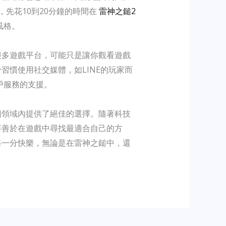
先花10到20分鐘的時間在
雷神之鎚2
風格。
很多遊戲平台，可能只是讓你觀看遊戲
慣使用社交媒體，如LINE的玩家而
戶服務的支援。
個領域內提供了絕佳的選擇。隨著科技
要善於在遊戲中尋找最適合自己的方
每一分快樂，無論是在雷神之鎚中，還