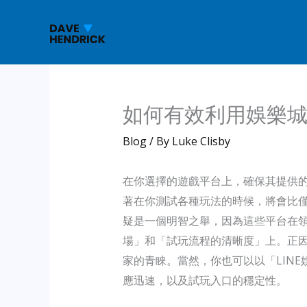
Skip
to
content
如何有效利用娛樂
Blog
/ By
Luke Clisby
在你選擇的遊戲平台上，確保其提供
著在你測試各種玩法的時候，將會比僅
疑是一個明智之舉，因為這些平台在
場」和「試玩流程的清晰度」上。正因
家的青睞。當然，你也可以以「LIN
應迅速，以及試玩入口的穩定性。