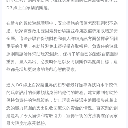
DG 線上百家樂的樂趣。
在當今的數位遊戲環境中，安全措施的價值怎麼強調都不為
過。玩家需要啟用雙因素身份驗證並考慮設備綁定以增加安
全層。這些步驟在保護財務和個人詳細資訊方面發揮著至關
重要的作用，有助於避免未經授權存取帳戶。負責任的遊戲
原則應該始終幫助玩家;因此，保持了解自己的遊戲習慣至關
重要。量入為出、必要時休息以及將娛樂作為關鍵目標，這
些都是增加更健康的遊戲心態的要素。
進入 DG 線上百家樂世界的初學者最好從專為技術水平較低
的玩家設計的低限額賭桌開始他們的旅程。建立限制有助於
保持負責任的遊戲策略，防止玩家在提議中追回損失或超出
您的能力範圍的支出以收回流失的資金的情況。百家樂的創
建是為了令人愉快和有吸引力，宣傳平衡的方法將確保玩家
最大限度地享受體驗。