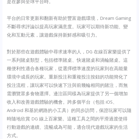
是在參與全球平台時。
平台的日常更新和翻新有助於豐富遊戲環境，Dream Gaming
不斷尋求評論以提高玩家滿意度。玩家可以期待新功能、變
化和互動元素，讓遊戲保持新鮮感和吸引力。
對於那些在遊戲體驗中尋求速率的人，DG 在線百家樂提供了
一系列賭桌類型，包括標準賭桌、快速賭桌和渦輪賭桌。這
種便利性適合各種玩家，從選擇標準速度的玩家到在高能量
環境中成長的玩家。重新投注和重複投注按鈕的功能簡化了
投注流程，讓玩家可以快速下注與前幾輪相同的賭注，而無
需瀏覽眾多食物選擇。邊注區同樣為玩家提供了另一個增加
收入和改善遊戲體驗的機會。跨多個平台（包括 iOS、
Android 和基於網路的小工具）的同步訪問，保證玩家可以隨
時隨地欣賞 DG 線上百家樂。這種工具之間的平滑過渡使得
行動遊戲的連續、流暢成為可能，適合現代遊戲玩家的生活
方式。