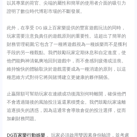
以其專業的荷官、尖端的屬性和簡單的使用者介面的吸引力
證明了數位時代博彩市場的不斷發展。
此外，在享受 DG 線上百家樂提供的豐富遊戲玩法的同時，
玩家需要注意負責任的遊戲原則的重要性。這超出了簡單的
財務管理範圍;它包含了一種將遊戲視為一種娛樂而不是獲利
手段的另一種觀點。我們鼓勵玩家定期休息和自定進度，使
他們能夠神清氣爽地回到遊戲中，而不會感到疲倦或沮喪。
維持愉快的體驗取決於遊戲需要成為一種消遣的原則，以這
種思維方式對待它將與賭博建立更健康的夥伴關係。
止贏限額可幫助玩家在連續成功後識別何時離開，確保他們
不會透過隨後的風險投注返還累積獎金。我們鼓勵玩家遠離
追逐損失的誘惑，因為這通常會導致倉促的投注選擇，從而
加劇財務問題。
DG百家樂行動娛樂
。玩家必須啟用雙因素身份驗證，並考慮