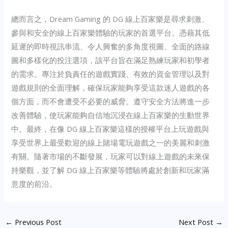
總而言之，Dream Gaming 的 DG 線上百家樂是尋求刺激、
參與和安全的線上百家樂體驗的玩家的首選平台。憑藉其低
延遲的即時視訊串流、令人興奮的多角度視圖、全面的路線
圖和多樣化的投注選項，該平台旨在滿足熟練玩家和初學者
的需求。專注於負責任的遊戲實踐、有效的資金管理以及對
遊戲規則的全面理解，確保玩家能夠享受這款迷人遊戲的各
個方面，而不會遭受不必要的威脅。遵守安全方法將進一步
改善體驗，使玩家能夠自信地沉浸在線上百家樂的生動世界
中。最終，在像 DG 線上百家樂這樣的授權平台上玩遊戲與
享受世界上最受歡迎的線上賭場電玩遊戲之一的美麗和刺激
有關。隨著市場的不斷發展，玩家可以對線上遊戲的未來保
持樂觀，並了解 DG 線上百家樂等體驗將處於創新和玩家滿
意度的前沿。
←
Previous Post
Next Post
→