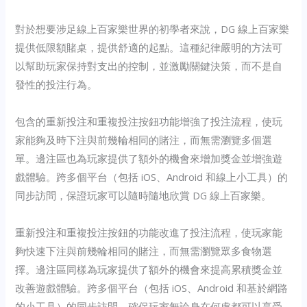
對於想要涉足線上百家樂世界的初學者來說，DG 線上百家樂
提供低限額賭桌，提供舒適的起點。這種紀律嚴明的方法可
以幫助玩家保持對支出的控制，並激勵關鍵決策，而不是自
發性的投注行為。
包含的重新投注和重複投注按鈕功能增強了投注流程，使玩
家能夠及時下注與前幾輪相同的賭注，而無需瀏覽多個選
單。邊注區也為玩家提供了額外的機會來增加獎金並增強遊
戲體驗。跨多個平台（包括 iOS、Android 和線上小工具）的
同步訪問，保證玩家可以隨時隨地欣賞 DG 線上百家樂。
重新投注和重複投注按鈕的功能改進了投注流程，使玩家能
夠快速下注與前幾輪相同的賭注，而無需瀏覽眾多食物選
擇。邊注區同樣為玩家提供了額外的機會來提高累積獎金並
改善遊戲體驗。跨多個平台（包括 iOS、Android 和基於網路
的小工具）的同步訪問，確保玩家無論身在何處都可以享受