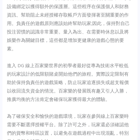
設備綁定以獲得額外的保護層。這些程序在保護個人和財務
資訊、幫助阻止未經授權存取帳戶方面發揮著至關重要的作
用。負責任的遊戲原則應該始終幫助玩家;因此，保持對自己
投注習慣的認識非常重要。量入為出、在需要時休息以及將
娛樂作為關鍵目標，這些都是增加更健康的遊戲心態的要
素。
進入 DG 線上百家樂世界的初學者最好從專為技術水平較低
的玩家設計的低限額賭桌開始他們的旅程。實際設定限制有
助於保持負責任的遊戲策略，防止玩家追逐損失或超支報價
以收回流失資金的情況。百家樂的發展既有趣又引人入勝，
推廣均衡的方法肯定會確保玩家獲得最大的體驗。
為了確保安全和愉快的遊戲環境，玩家在參與線上百家樂時
需要不斷選擇授權平台。除了許可之外，玩家還必須確認他
們的貨幣和時區設置，以避免在遊戲過程中出現混亂，特別