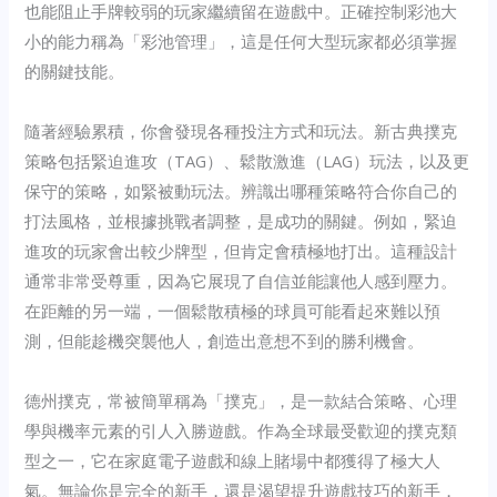
也能阻止手牌較弱的玩家繼續留在遊戲中。正確控制彩池大
小的能力稱為「彩池管理」，這是任何大型玩家都必須掌握
的關鍵技能。
隨著經驗累積，你會發現各種投注方式和玩法。新古典撲克
策略包括緊迫進攻（TAG）、鬆散激進（LAG）玩法，以及更
保守的策略，如緊被動玩法。辨識出哪種策略符合你自己的
打法風格，並根據挑戰者調整，是成功的關鍵。例如，緊迫
進攻的玩家會出較少牌型，但肯定會積極地打出。這種設計
通常非常受尊重，因為它展現了自信並能讓他人感到壓力。
在距離的另一端，一個鬆散積極的球員可能看起來難以預
測，但能趁機突襲他人，創造出意想不到的勝利機會。
德州撲克，常被簡單稱為「撲克」，是一款結合策略、心理
學與機率元素的引人入勝遊戲。作為全球最受歡迎的撲克類
型之一，它在家庭電子遊戲和線上賭場中都獲得了極大人
氣。無論你是完全的新手，還是渴望提升遊戲技巧的新手，