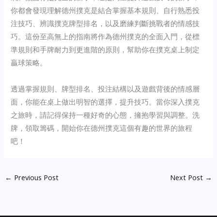
你都會發現理解德州撲克是結合掌握基本規則、自行熟悉投
注技巧、辨識撲克牌型排名，以及磨練判斷挑戰者的情感技
巧。這份至高無上的指南將作為德州撲克的全面入門，從標
準規則和手牌耐力到更進階的原則，幫助你在撲克桌上制定
贏球策略。
透過掌握規則、牌型排名、投注結構以及遊戲背後的情感層
面，你能在桌上做出明智的選擇，提升技巧。當你深入撲克
之旅時，請記得保持一種好奇的心態，擁抱學習與調整。洗
牌，領取籌碼，開始你在德州撲克這個有趣的世界的旅程
吧！
←
Previous Post
Next Post
→