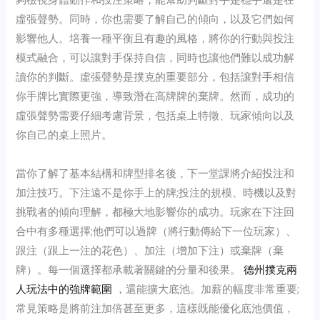
虛張聲勢。同時，你也需要了解自己的傾向，以及它們如何
影響他人。培養一種平衡且有趣的風格，將你的行動與投注
模式融合，可以讓對手保持自信，同時也讓他們難以成功解
讀你的判斷。虛張聲勢是撲克的重要部分，包括讓對手相信
你手牌比實際更強，導致潛在高牌牌的棄牌。然而，成功的
虛張聲勢需要仔細考慮背景，包括桌上特徵、玩家傾向以及
你自己的桌上照片。
當你了解了基本結構和牌型排名後，下一堂課將介紹投注和
加注技巧。下注遠不是你手上的牌;投注的規模、時機以及對
挑戰者的傾向理解，都極大地影響你的成功。玩家在下注回
合中有多種選擇;他們可以過牌（將行動傳給下一位玩家）、
跟注（跟上一注的花色）、加注（增加下注）或棄牌（棄
牌）。每一個選擇都承載著關鍵的分量和後果。
德州撲克兩
人玩法中的強牌範圍
，還能擴大底池。加薪的幅度非常重要;
常見策略是將前注加倍甚至更多，這樣既能優化底池價值，