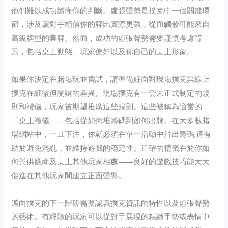
他們難以成功讀懂你的判斷。虛張聲勢是撲克中一個關鍵環
節，涉及讓對手相信你的牌比實際更強，從而觸發可能來自
高級牌型的棄牌。然而，成功的虛張聲勢需要謹慎考慮背
景，包括桌上動態、玩家偏好以及你自己的桌上形象。
如果你決定在賭場玩並嘗試，請準備好面對現場撲克與線上
撲克在細微但關鍵的差異。現場撲克有一套未正式制定的規
則和禮儀，玩家被期望推廣這些規則。這些被稱為適當的
「桌上禮儀」，包括從如何堆籌碼到如何出牌。在大多數賭
場網站中，一旦下注，你就必須在單一活動中滑出籌碼;這有
助於避免混亂，並維持遊戲的穩定性。正確的禮儀在於你如
何與供應商及桌上其他玩家相處——良好的遊戲技巧能大大
促進在其他玩家間建立正面聲譽。
邁向撲克的下一階段需要認識撲克資訊的特性以及虛張聲勢
的藝術。有經驗的玩家可以從對手展現的精緻手勢或表情中