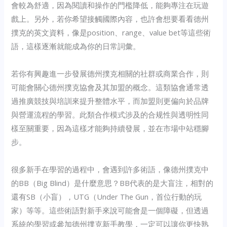
會較為舒適，因為閱讀和操作的門檻降低，能夠專注在玩遊
戲上。另外，若你希望接觸國際內容，也許會想要看看德州
撲克的英文資料，像是position、range、value bet等這些術
語，這樣逐漸就能成為你的日常詞彙。
若你有興趣進一步發展德州撲克相關的社群或商業合作，則
可能會關心德州撲克協會及其加盟的概念。這類協會通常透
過推廣競技與培訓來提升整體水平，而加盟則更偏向於品牌
與營運流程的學習。此類合作模式涉及的合规性與透明性同
樣至關重要，因為這樣才能夠持續發展，並在市場中站穩腳
步。
很多新手在學習的過程中，會遇到許多術語，像德州撲克中
的BB（Big Blind）是什麼意思？BB代表的是大盲注，相對的
還有SB（小盲），UTG（Under The Gun，首位行動的玩
家）等等。這些術語對新手來說可能會是一個障礙，但透過
系統的學習或參加德州撲克新手教學，一定可以讓你更快熟