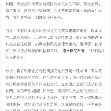
時間。現金桌和比賽的時間限制有很大的不同。現金桌可以
隨意進出，隨時坐下或離開；而比賽則是有著明確的盲注結
構，可能會持續一到數個小時不等。
另外，了解現金桌與比賽局之間的差異也相當重要。現金桌
的玩法較為靈活，玩家可以隨時選擇進出，而比賽局則遵循
特定的盲注結構，挑戰性和壓力管理會更高。選擇哪一種形
式主要取決於玩家的風格和喜好。
德州撲克台灣
、進行培訓
及舉辦賽事。
最後，很多玩家會好奇德州撲克是否算是一種賭博，這其實
是個相對複雜的問題。在台灣的背景下，德州撲克的合法性
也許與你所參與的具體活動形式、金流設計及規則透明程度
有關。若你希望避開法律風險，建議專注於規則的透明性，
並避免任何可能觸法的金流操作。在參與前，フィ確與當地
法律保持一致的運作是明智之舉。無論是純競技、學習還是
社交活動，保持對法律合規性的認知都十分必要。