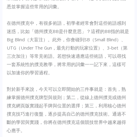
悉並掌握這些常用的詞彙。
在德州撲克中，有很多術語，初學者經常會對這些術語感到
迷惑，比如「德州撲克BB是什麼意思」？這裡的BB指的就是
Big Blind（大盲注）。此外，你會碰到SB（Small Blind）、
UTG（Under The Gun，最先行動的玩家位置）、3-bet（第
三次加注）等常見術語。若想快速適應這些術語，可以尋找
一套系統性的撲克教學，將常用的詞彙一一記下來，這樣可
以加速你的學習過程。
對於新手來說，今天可以立即開始的三件事就是：首先，熟
練掌握德州撲克牌型與規則；第二，從線上德州撲克或德州
撲克網頁版實踐起手牌與位置的選擇；第三，利用核心德州
撲克技巧進行復盤，逐步提高自己的德州撲克技術。通過不
斷的學習與實踐，你將在德州撲克這個競技世界中越來越得
心應手。