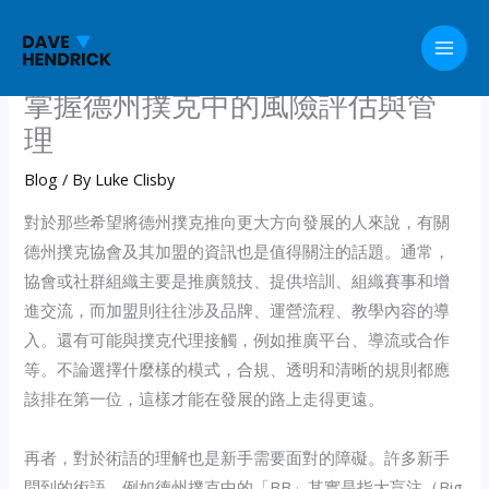
Skip
to
content
掌握德州撲克中的風險評估與管
理
Blog
/ By
Luke Clisby
對於那些希望將德州撲克推向更大方向發展的人來說，有關
德州撲克協會及其加盟的資訊也是值得關注的話題。通常，
協會或社群組織主要是推廣競技、提供培訓、組織賽事和增
進交流，而加盟則往往涉及品牌、運營流程、教學內容的導
入。還有可能與撲克代理接觸，例如推廣平台、導流或合作
等。不論選擇什麼樣的模式，合規、透明和清晰的規則都應
該排在第一位，這樣才能在發展的路上走得更遠。
再者，對於術語的理解也是新手需要面對的障礙。許多新手
問到的術語，例如德州撲克中的「BB」其實是指大盲注（Big