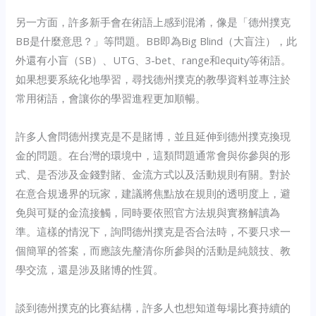
另一方面，許多新手會在術語上感到混淆，像是「德州撲克
BB是什麼意思？」等問題。BB即為Big Blind（大盲注），此
外還有小盲（SB）、UTG、3-bet、range和equity等術語。
如果想要系統化地學習，尋找德州撲克的教學資料並專注於
常用術語，會讓你的學習進程更加順暢。
許多人會問德州撲克是不是賭博，並且延伸到德州撲克換現
金的問題。在台灣的環境中，這類問題通常會與你參與的形
式、是否涉及金錢對賭、金流方式以及活動規則有關。對於
在意合規邊界的玩家，建議將焦點放在規則的透明度上，避
免與可疑的金流接觸，同時要依照官方法規與實務解讀為
準。這樣的情況下，詢問德州撲克是否合法時，不要只求一
個簡單的答案，而應該先釐清你所參與的活動是純競技、教
學交流，還是涉及賭博的性質。
談到德州撲克的比賽結構，許多人也想知道每場比賽持續的