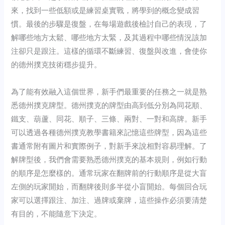
來，找到一些低額或是練習桌實戰，將學到的概念變成習
慣。最後的步驟是復盤，在每場遊戲後檢討自己的表現，了
解哪些地方太鬆、哪些地方太緊，及其過程中哪些情況該加
注卻只是跟注。這樣的循環不斷練習、復盤與改進，會使你
的德州撲克技術穩步提升。
為了能有效融入這個世界，新手們最重要的任務之一就是熟
悉德州撲克牌型。德州撲克的牌型由高到低分別為同花順、
鐵支、葫蘆、同花、順子、三條、兩對、一對和高牌。新手
可以透過各種德州撲克教學書籍來記憶這些牌型，因為這些
書通常附有圖片和實際例子，對新手來說相對容易理解。了
解牌型後，我們會需要熟悉德州撲克的基本規則，例如行動
的順序是怎麼樣的。通常玩家在翻牌前的行動順序是從大盲
左側的玩家開始，而翻牌後則多半從小盲開始。每個回合玩
家可以選擇跟注、加注、過牌或棄牌，這些操作必須要清楚
有目的，不能隨意下決定。