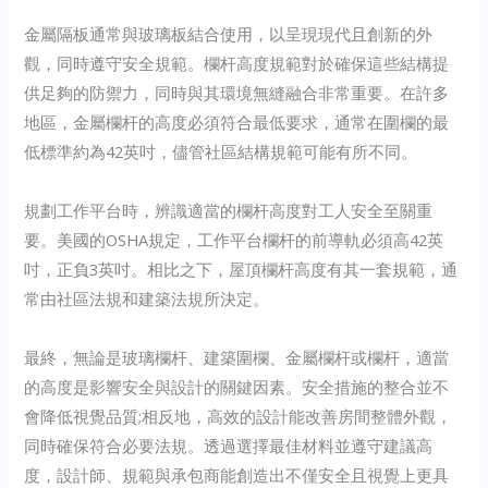
金屬隔板通常與玻璃板結合使用，以呈現現代且創新的外
觀，同時遵守安全規範。欄杆高度規範對於確保這些結構提
供足夠的防禦力，同時與其環境無縫融合非常重要。在許多
地區，金屬欄杆的高度必須符合最低要求，通常在圍欄的最
低標準約為42英吋，儘管社區結構規範可能有所不同。
規劃工作平台時，辨識適當的欄杆高度對工人安全至關重
要。美國的OSHA規定，工作平台欄杆的前導軌必須高42英
吋，正負3英吋。相比之下，屋頂欄杆高度有其一套規範，通
常由社區法規和建築法規所決定。
最終，無論是玻璃欄杆、建築圍欄、金屬欄杆或欄杆，適當
的高度是影響安全與設計的關鍵因素。安全措施的整合並不
會降低視覺品質;相反地，高效的設計能改善房間整體外觀，
同時確保符合必要法規。透過選擇最佳材料並遵守建議高
度，設計師、規範與承包商能創造出不僅安全且視覺上更具