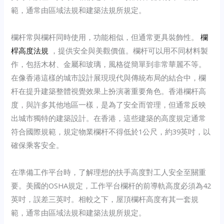
範，通常由區域法規和建築法規所規定。
欄杆常與欄杆同時使用，功能相似，但通常更具裝飾性。
欄
桿高度法規
，提供安全與美觀價值。欄杆可以用不同材料製
作，包括木材、金屬和玻璃，風格從簡單到非常華麗不等。
在像香港這樣的城市設計展現現代與傳統布局的結合中，欄
杆在提升建築整體視覺效果上扮演著重要角色。香港欄杆高
度，與許多其他地區一樣，是為了安全而管理，但通常反映
出城市獨特的建築設計。在香港，這些建築的高度規定通常
符合國際規範，規定物業欄杆不得低於1公尺，約39英吋，以
確保乘客安全。
在準備工作平台時，了解理想的扶手高度對工人安全至關重
要。美國的OSHA規定，工作平台欄杆的前導軌高度必須為42
英吋，誤差三英吋。相較之下，屋頂欄杆高度有其一套規
範，通常由區域法規和建築法規所規定。