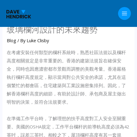
Skip
to
content
玻璃欄河設計的未來趨勢
Blog
/ By
Luke Clisby
在考慮安裝任何類型的欄杆系統時，熟悉社區法規以及欄杆
高度相關規定是非常重要的。香港的建築法規旨在確保安
全，同時也因應濃密都市景觀而調整的美觀考量。香港嚴格
執行欄杆高度規定，顯示當局對公共安全的承諾，尤其在這
個繁忙的都會區，住宅建築與工業設施密集排列。因此，了
解香港欄杆高度的細節，有助於設計師、承包商及屋主做出
明智的決策，並符合法規要求。
在準備工作平台時，了解理想的扶手高度對工人安全至關重
要。美國的OSHA規定，工作平台欄杆的前導軌高度必須為42
英吋，誤差三英吋。相較之下，屋頂欄杆高度有其一套規