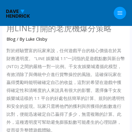
Skip
to
content
用LINE打開的老虎機爆分策略
Blog
/ By
Luke Clisby
對於經驗豐富的玩家來說，任何遊戲平台的核心價值在於其
財務透明度。 “LINE 娛樂城 1:1”一詞指的是遊戲點數與新台幣
(NTD) 之間的嚴格一對一比例。千女友娛樂城遵循此模型，
有效消除了與傳統中介進行貨幣操控的風險。這確保玩家在
贏得獎勵時能明確確定自己的收益，這對於希望在遊戲中獲
得確定性和清晰度的人來說具有很大的影響。選擇像千女友
娛樂城這樣的 1:1 平台的好處包括簡單的計算、規則的透明性
和安全的提現。玩家只需將他們的獲利與所獲得的點數進行
比對，便能迅速確定自己贏得了多少，無需複雜的計算。此
外，這種透明度可幫助避免膨脹點數可能產生的心理陷阱，
從而提升整體遊戲體驗。