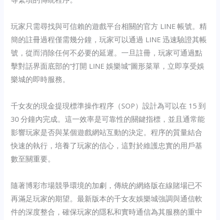
玩家只需尋找與可信賴的遊戲平台相關的官方 LINE 帳號。精
簡的註冊過程僅需幾分鐘，玩家可以通過 LINE 迅速驗證其帳
號，從而消除任何不必要的延遲。一旦註冊，玩家可通過點
擊對話界面底部的“打開 LINE 娛樂城”圖形菜單，立即享受娛
樂城的即時服務。
千女友的現金提現標準操作程序（SOP）設計為可以在 15 到
30 分鐘內完成。這一效率是可靠性的關鍵指標，並且通常能
影響玩家是否與某個遊戲網站互動的決定。程序的質量結合
快速的執行，培養了玩家的信心，這對於維護忠實的用戶基
數至關重要。
隨著博彩市場競爭環境的加劇，傳統的網絡版在線賭場已不
再滿足玩家的期望。最新版本的千女友娛樂城強調與通信軟
件的深度整合，確保玩家的隱私和實時通信為其服務的重中