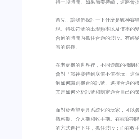
持一段時間。如果節奏持續，這將會
首先，讓我們探討一下什麼是戰神賽
現、特殊符號的出現頻率以及倍率的
合適的時間內抓住合適的波段。有經
智的選擇。
在老虎機的世界裡，不同遊戲的機制
會對「戰神賽特到底值不值得玩」這
解如何識別機台的訊號、選擇合適的
其是如何分析訊號和制定適合自己的
而對於希望更具系統化的玩家，可以
觀察期、介入期和收手期。在觀察期
的方式進行下注，抓住波段；而在收