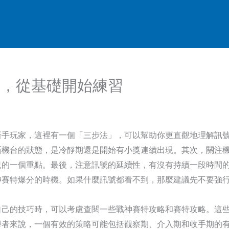
力，從基礎開始練習
玩家，這裡有一個「三步法」，可以幫助你更直觀地理解訊號。首先
斷機台的狀態，是冷靜期還是開始有小獎連續出現。其次，關注
況的一個重點。最後，注意訊號的延續性，有沒有持續一段時間
神賽特爆分的時機。如果什麼訊號都看不到，那麼建議先不要強
自己的技巧時，可以考慮查閱一些戰神賽特攻略和賽特攻略。這
學者來說，一個有效的策略可能包括觀察期、介入期和收手期的