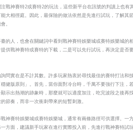
注戰神賽特2或賽特2的玩法，這些新平台在訊號的判讀上也有
可能大相徑庭。因此，最保險的做法依然是先進行試玩，了解其
機會。
平臺的人，也會在關鍵詞中看到戰神賽特娛樂城或賽特娛樂城的
會提供戰神賽特或賽特的下載，二是可以先行試玩，再決定是否
詢問實在是不計其數。許多玩家熱衷於尋找最佳的賽特打法和技
「穩健版原則」。首先，當你面對冷台時，千萬不要強行下注，
台顯示出熱潮的跡象時，那麼就可以適度加注，吃完波段之後再
健的節奏，而非一次衝刺帶來的短暫刺激。
尋戰神賽特娛樂城或賽特娛樂城，通常有兩條路徑可供選擇。一
另一方面，建議新手玩家在進行實際投入前，先進行戰神賽特試