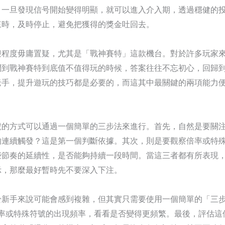
；一旦發現信号開始變得明顯，就可以進入介入期，透過穩健的
來時，及時停止，避免把獲得的獎金吐回去。
迎程度毋庸置疑，尤其是「戰神賽特」這款機台。對於許多玩家
問到戰神賽特到底值不值得玩的時候，答案往往不忘初心，回歸
老手，提升遊玩的技巧都是必要的，而這其中最關鍵的兩項能力
的方式可以通過一個簡單的三步法來進行。首先，自然是要關注最
的連續觸發？這是第一個判斷依據。其次，則是要觀察倍率或特
些節奏的延續性，是否能夠持續一段時間。當這三者都有所表現
示，那麼最好暫時先不要深入下注。
新手來說可能會感到複雜，但其實只需要使用一個簡單的「三步法
率或特殊符號的出現頻率，看看是否變得更頻繁。最後，評估這