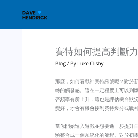
Skip
to
content
賽特如何提高判斷
Blog
/ By
Luke Clisby
那麼，如何看戰神賽特訊號呢？對於新手
轉的觸發感。這在一定程度上可以判
否頻率有所上升，這也是評估機台狀
變好，才會有機會接到賽特爆分或戰
當你開始進入遊戲並想要進一步提升
驗整合成一個系統化的流程。對於初