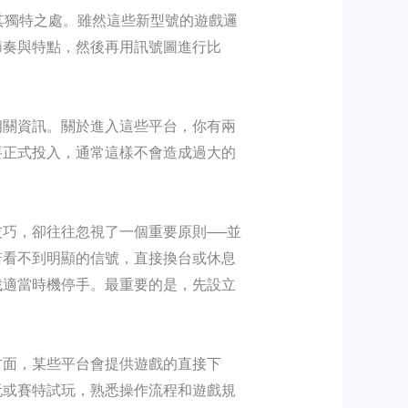
其獨特之處。雖然這些新型號的遊戲邏
節奏與特點，然後再用訊號圖進行比
相關資訊。關於進入這些平台，你有兩
要正式投入，通常這樣不會造成過大的
巧，卻往往忽視了一個重要原則──並
若看不到明顯的信號，直接換台或休息
找適當時機停手。最重要的是，先設立
方面，某些平台會提供遊戲的直接下
玩或賽特試玩，熟悉操作流程和遊戲規