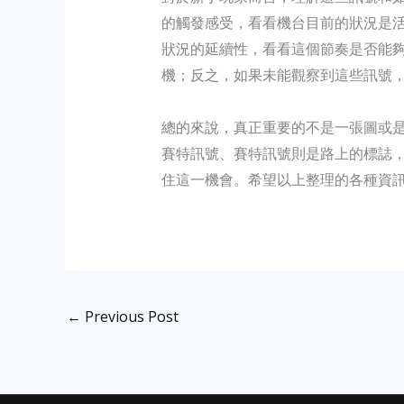
的觸發感受，看看機台目前的狀況是
狀況的延續性，看看這個節奏是否能
機；反之，如果未能觀察到這些訊號
總的來說，真正重要的不是一張圖或
賽特訊號、賽特訊號則是路上的標誌
住這一機會。希望以上整理的各種資
←
Previous Post