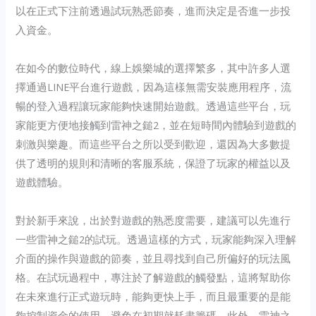
以在正式下注前透過試玩熟悉節奏，進而決定是否進一步投
入資金。
在如今的數位時代，線上娛樂城的選擇繁多，其中許多人選
擇通過LINE平台進行遊戲，因為這樣無需安裝應用程序，流
暢的登入過程讓玩家能夠快速開始遊戲。透過這些平台，玩
家能更方便地接觸到雷神之鎚2，並在短時間內體驗到遊戲的
刺激與樂趣。而這些平台之所以受到歡迎，還因為大多數提
供了透明的規則和清晰的客服系統，保證了玩家的權益以及
遊戲體驗。
對於新手來說，出於對遊戲的熟悉度需要，建議可以先進行
一些雷神之鎚2的試玩。透過這樣的方式，玩家能夠深入理解
介面的操作與遊戲的節奏，並且尋找到自己所偏好的玩法風
格。在試玩過程中，專注於了解遊戲的觸發點，這將幫助你
在未來進行正式遊玩時，能夠更快上手，而且最重要的是能
夠控制資金的使用，避免在初期就耗盡籌碼。此外，雷神之