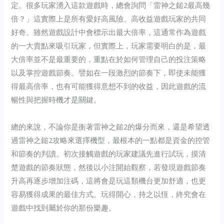
定。很多玩家湧入這款遊戲時，總會詢問「雷神之鎚2最高幾
倍？」這實際上是所有愛好高風險、高收益遊戲玩家的共同
好奇。雖然遊戲設計中會標示出最大倍率，這通常作為遊戲
的一大賣點來吸引玩家，但實際上，玩家需要明白的是，最
大倍率並不是最重要的，重點在於如何管理自己的投注策略
以及掌控遊戲節奏。譬如在一段激烈的節奏下，即使未能獲
得最高倍率，也有可能獲得意想不到的收益，因此遊戲的流
暢性與把握時機才是關鍵。
總的來說，不論你是衝著雷神之鎚2的爆分而來，還是希望透
過雷神之鎚2攻略來選擇機型，最根本的一點都是資金的控管
和節奏的判讀。初次接觸遊戲的玩家建議先進行試玩，摸清
楚遊戲的節奏狀態，然後以小注開始觀察，若發現遊戲節奏
升高再逐步增加注碼，這將會是玩這類機台更加舒適，也更
容易獲得成果的最佳方式。玩得開心，持之以恆，終究會在
遊戲中找到屬於你的那份樂趣。