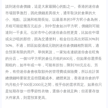
談到迷你倉價錢，這是大家最關心的點之一。香港的迷你倉
市場競爭激烈，因此價錢差異很大，通常取決於倉庫的大
小、地點、設施和租期長短。以最基本的5平方呎小倉為例，
月租可能從幾百元起步，到中型倉如20平方呎，價錢則可能
達到一千多元。位於市中心的迷你倉自然更貴，比如在中環
或尖沙咀的那些，因為交通便利，租金往往高出郊區30%到
50%。不過，郊區如葵涌或元朗的迷你倉價錢相對親民，適
合預算有限的用戶。舉例來說，一家知名連鎖迷你倉在旺角
的分店，一個10平方呎的倉位月租約800元，但如果你選擇長
期租約，如半年或一年，可能有折扣，降到700元左右。另
外，有些迷你倉會收取額外的管理費或保險費，所以在計算
總價錢時要留意這些隱藏成本。總體來說，香港迷你倉的平
均月租介乎500至2000元之間，視乎你的需求而定。如果你只
是短期存放一些季節性衣物，選個小倉就足夠；但若要存放
大件家具，則需預算更高。