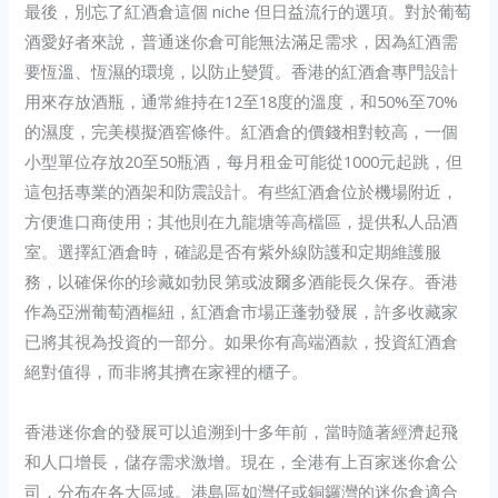
最後，別忘了紅酒倉這個 niche 但日益流行的選項。對於葡萄
酒愛好者來說，普通迷你倉可能無法滿足需求，因為紅酒需
要恆溫、恆濕的環境，以防止變質。香港的紅酒倉專門設計
用來存放酒瓶，通常維持在12至18度的溫度，和50%至70%
的濕度，完美模擬酒窖條件。紅酒倉的價錢相對較高，一個
小型單位存放20至50瓶酒，每月租金可能從1000元起跳，但
這包括專業的酒架和防震設計。有些紅酒倉位於機場附近，
方便進口商使用；其他則在九龍塘等高檔區，提供私人品酒
室。選擇紅酒倉時，確認是否有紫外線防護和定期維護服
務，以確保你的珍藏如勃艮第或波爾多酒能長久保存。香港
作為亞洲葡萄酒樞紐，紅酒倉市場正蓬勃發展，許多收藏家
已將其視為投資的一部分。如果你有高端酒款，投資紅酒倉
絕對值得，而非將其擠在家裡的櫃子。
香港迷你倉的發展可以追溯到十多年前，當時隨著經濟起飛
和人口增長，儲存需求激增。現在，全港有上百家迷你倉公
司，分布在各大區域。港島區如灣仔或銅鑼灣的迷你倉適合