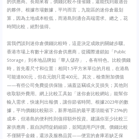
的供應商。長期來看，價錢比較不僅省錢，還能找到最適合
的夥伴。根據市場數據，平均而言，九龍區的迷你倉最划
算，因為土地成本較低，而港島則適合高端需求。總之，花
時間比較，絕對值得。
當我們談到迷你倉價錢比較時，這是決定成敗的關鍵步驟。
香港市場上有數十家迷你倉供應商，從國際連鎖如「Public
Storage」到本地品牌如「華人儲存」，各有特色。比較價錢
時，首先看尺寸和位置：相同1.5平方米單位的月租，在港島
可能達800元，但在元朗只需400元。其次，檢查附加價值
——有些公司免費提供保險，涵蓋盜竊或火災損失；其他則
收取額外費用。網上比較工具如「迷你倉比較網站」能幫你
輸入需求，快速列出報價，讓你節省時間。根據2023年的數
據，平均價錢比較顯示，新界地區的最平選項能省下25%的
成本，但港島的便利性則值得額外投資。建議你至少比較三
家供應商，親自詢問促銷細節，並閱讀用戶評價。價錢比較
不僅關乎金錢，還涉及服務品質——便宜的倉庫若缺乏保