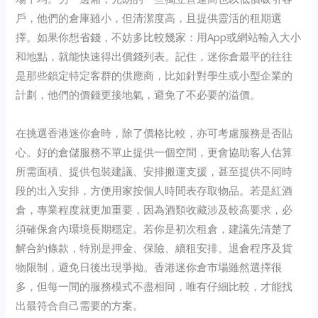
戶，他們的倉庫雖小，但清潔度高，且提供靈活的租期選
擇。如果你想省錢，不妨多比較幾家：用App或網站輸入大小
和地點，就能快速得出價錢列表。記住，迷你倉最平的往往
是那些鎖定特定客群的供應商，比如針對學生或小型企業的
計劃，他們的價錢更接地氣，避免了不必要的溢價。
在挑選香港迷你倉時，除了價格比較，亦可考慮服務是否貼
心。好的倉儲服務不單止提供一個空間，更會協助客人估算
所需面積、提供包裝建議、安排搬運支援，甚至提供不同時
段的出入安排，方便用家按個人時間表存取物品。若是紅酒
倉，專業程度就更加重要，因為酒類收藏涉及較高要求，必
須確保倉內環境長期穩定。若你是初次租倉，建議先清楚了
解合約條款，特別是押金、保險、續租安排、退倉程序及貨
物限制，避免日後出現爭拗。香港迷你倉市場雖然選擇很
多，但每一間的服務模式不盡相同，唯有仔細比較，才能找
出最符合自己需要的方案。