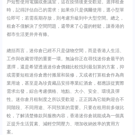
戶短暫使用電腦或會議室，這在疫情後更受歡迎。選擇租倉
時，記得評估自己的需求：如果你只是偶爾使用，選小型單
位即可；若需長期存放，則考慮升級到中大型空間。總之，
租倉不僅解決了空間問題，還帶來了心靈的輕鬆，讓香港的
都市生活更井井有條。
總括而言，迷你倉已經不只是儲物空間，而是香港人生活、
工作與收藏管理的重要一環。無論你正在尋找迷你倉最平的
選擇，還是希望透過迷你倉價錢比較找到最划算的方案，抑
或需要短租迷你倉應付搬屋和裝修，又或者打算租倉作為商
業用途，甚至是為珍貴藏品安排專業紅酒倉，都應該從實際
需求出發，綜合考慮價格、地點、大小、安全、環境及彈
性。迷你倉月租制度之所以受歡迎，正正因為它能夠迎合不
同階段、不同用途、不同預算的需要。只要在租用前多做比
較，了解清楚條款與服務內容，香港迷你倉就能成為一個真
正提升生活質素、減輕空間壓力、增加收納效率的實用方
案。