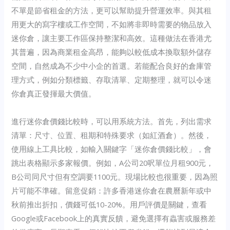
不單是節省租金的方法，更可以幫助提升營運效率。與其租
用更大的寫字樓或工作空間，不如將非即時需要的物品放入
迷你倉，讓主要工作區保持整潔和高效。這種做法在香港尤
其普遍，因為商業租金高昂，能夠以較低成本換取額外儲存
空間，自然成為不少中小企的首選。若能配合良好的倉庫管
理方式，例如分類標籤、存取清單、定期整理，就可以令迷
你倉真正發揮最大價值。
進行迷你倉價錢比較時，可以用系統方法。首先，列出需求
清單：尺寸、位置、租期和特殊要求（如紅酒倉）。然後，
使用線上工具比較，如輸入關鍵字「迷你倉價錢比較」，會
跳出表格顯示多家報價。例如，A公司20呎單位月租900元，
B公司同尺寸但有空調要1100元。現場比較也很重要，因為照
片可能不準確。留意促銷：許多香港迷你倉在農曆新年或中
秋前推出折扣，價錢可低10-20%。用戶評價是關鍵，查看
Google或Facebook上的真實反饋，避免選擇有蟲害或服務差