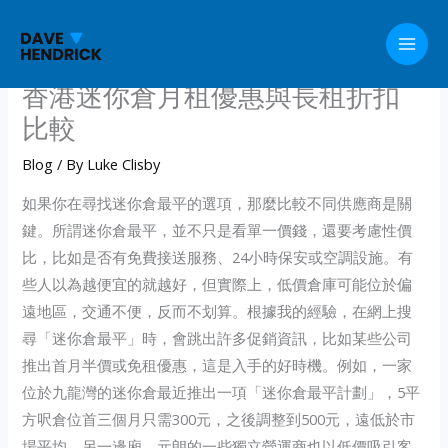
Skip
to
content
香港迷你倉月租優惠與長租折扣
比較
Blog
/ By
Luke Clisby
如果你在尋找迷你倉最平的選項，那麼比較不同供應商是關
鍵。所謂迷你倉最平，並不只是看單一價錢，還要考慮性價
比，比如是否有免費接送服務、24小時保安或空調設施。有
些人以為越便宜的就越好，但實際上，低價倉庫可能位於偏
遠地區，交通不便，反而不划算。根據我的經驗，在網上搜
尋「迷你倉最平」時，會跳出許多促銷資訊，比如某些公司
推出首月半價或免租優惠，這是入手的好時機。例如，一家
位於九龍灣的迷你倉最近推出一項「迷你倉最平計劃」，5平
方呎倉位首三個月只需300元，之後調整到500元，遠低於市
場平均。另一邊廂，元朗的一些獨立營運商也以低價吸引客