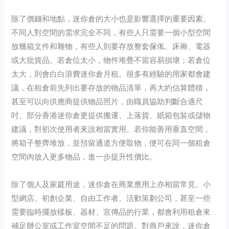
除了價錢和地點，迷你倉的大小也是影響選擇的重要因素。
不同人對空間的需求完全不同，有些人只需要一個小型空間
放幾箱文件和雜物，有些人則要存放整套傢俬、床褥、電器
或大批貨品。若倉位太小，物件堆疊不當容易損壞；若倉位
太大，則會白白浪費迷你倉月租。很多有經驗的用家都會建
議，在租倉前先列出要存放的物品清單，再大約估算體積，
甚至可以向供應商提供物品照片，由職員協助判斷合適尺
吋。部分香港迷你倉更提供搬運、上落貨、紙箱包裝或儲物
建議，對初次使用者來說相當實用。若你能善用垂直空間，
將箱子整齊堆放，並預留通道方便取物，便可在同一個租倉
空間內放入更多物品，進一步提升性價比。
除了個人及家庭用途，迷你倉在商業應用上亦相當常見。小
型網店、初創企業、自由工作者、活動策劃公司，甚至一些
需要臨時擺放樣板、器材、宣傳品的行業，都會利用租倉來
補足辦公室或工作室空間不足的問題。對商戶來說，迷你倉