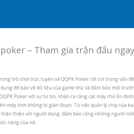
poker – Tham gia trận đấu ngay
ong trò chơi trực tuyến và QQPK Poker rất coi trọng vấn đề 
 dụng để bảo vệ dữ liệu của game thủ và đảm bảo môi trườn
QQPK Poker với sự tự tin, nhận ra rằng các máy chủ ổn định 
trên máy tính không bị gián đoạn. Từ việc quản lý chip của 
 thân thiện với người dùng, đảm bảo rằng những người mới
hức năng của nó.