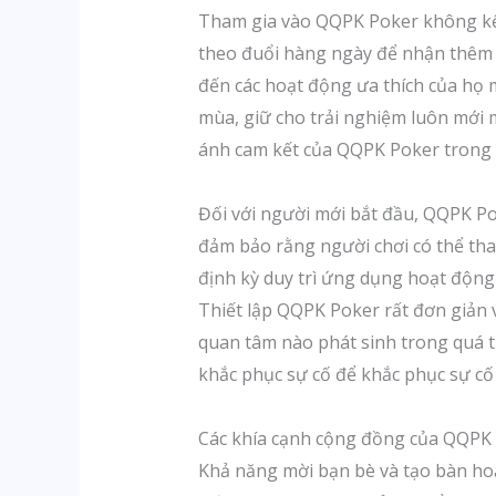
Tham gia vào QQPK Poker không kết 
theo đuổi hàng ngày để nhận thêm 
đến các hoạt động ưa thích của họ m
mùa, giữ cho trải nghiệm luôn mới m
ánh cam kết của QQPK Poker trong việ
Đối với người mới bắt đầu, QQPK Po
đảm bảo rằng người chơi có thể tha
định kỳ duy trì ứng dụng hoạt động
Thiết lập QQPK Poker rất đơn giản v
quan tâm nào phát sinh trong quá t
khắc phục sự cố để khắc phục sự c
Các khía cạnh cộng đồng của QQPK P
Khả năng mời bạn bè và tạo bàn hoặc