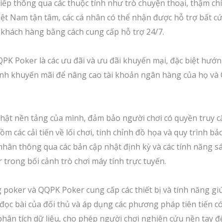
 tiếp thông qua các thuộc tính như trò chuyện thoại, thậm c
iệt Nam tận tâm, các cá nhân có thể nhận được hỗ trợ bất cứ
 khách hàng bằng cách cung cấp hỗ trợ 24/7.
K Poker là các ưu đãi và ưu đãi khuyến mại, đặc biệt hướn
ình khuyến mãi để nâng cao tài khoản ngân hàng của họ v
hật nền tảng của mình, đảm bảo người chơi có quyền truy cậ
ồm các cải tiến về lối chơi, tinh chỉnh đồ họa và quy trình b
 nhân thông qua các bản cập nhật định kỳ và các tính năng 
rong bối cảnh trò chơi máy tính trực tuyến.
g poker và QQPK Poker cung cấp các thiết bị và tính năng giú
đọc bài của đối thủ và áp dụng các phương pháp tiên tiến c
hân tích dữ liệu, cho phép người chơi nghiên cứu nền tay đ