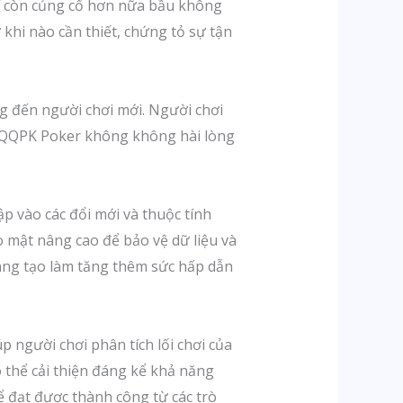
hí còn củng cố hơn nữa bầu không
 khi nào cần thiết, chứng tỏ sự tận
g đến người chơi mới. Người chơi
à QQPK Poker không không hài lòng
p vào các đổi mới và thuộc tính
ảo mật nâng cao để bảo vệ dữ liệu và
sáng tạo làm tăng thêm sức hấp dẫn
p người chơi phân tích lối chơi của
ó thể cải thiện đáng kể khả năng
ể đạt được thành công từ các trò