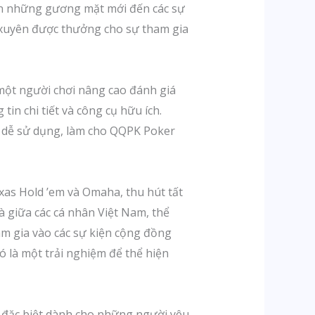
đón những gương mặt mới đến các sự
 xuyên được thưởng cho sự tham gia
một người chơi nâng cao đánh giá
n chi tiết và công cụ hữu ích.
cụ dễ sử dụng, làm cho QQPK Poker
xas Hold ’em và Omaha, thu hút tất
 giữa các cá nhân Việt Nam, thể
am gia vào các sự kiện cộng đồng
đó là một trải nghiệm để thể hiện
n, đặc biệt dành cho những người yêu