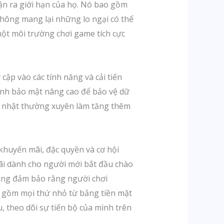
ận ra giới hạn của họ. Nó bao gồm
 không mang lại những lo ngại có thể
một môi trường chơi game tích cực
ập vào các tính năng và cải tiến
trình bảo mật nâng cao để bảo vệ dữ
cập nhật thường xuyên làm tăng thêm
khuyến mãi, đặc quyền và cơ hội
đãi dành cho người mới bắt đầu chào
hống đảm bảo rằng người chơi
o gồm mọi thứ nhỏ từ bảng tiền mặt
, theo dõi sự tiến bộ của mình trên