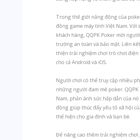
Trong thế giới năng động của poker
đồng game máy tính Việt Nam. Với sự
khách hàng, QQPK Poker mời người 
trường an toàn và bảo mật. Liên kế
thiện trải nghiệm chơi trò chơi đi
cho cả Android và iOS.
Người chơi có thể truy cập nhiều p
những người đam mê poker. QQPK Po
Nam, phản ánh sức hấp dẫn của nó t
đồng giúp thúc đẩy yếu tố xã hội củ
thể hiện cho gia đình và bạn bè.
Để nâng cao thêm trải nghiệm chơi 