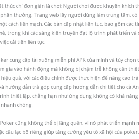
thúc chỉ đơn giản là chơi; Người chơi được khuyến khích t
phần thưởng. Trang web lấy người dùng làm trung tâm, có 
ột cách liền mạch. Các bản cập nhật liên tục, bao gồm các t
ẻ, trong khi các sáng kiến truyền đạt lộ trình phát triển và
c cải tiến liên tục.
ker cung cấp tải xuống miễn phí APK của mình và tùy chọn 
m gia vào hành động mà không bị chậm trễ không cần thiết. 
 hiệu quả, với các điều chỉnh được thực hiện để nâng cao tr
à hướng dẫn trả góp cung cấp hướng dẫn chi tiết cho cả And
rình thiết lập, chẳng hạn như ứng dụng không có khả năng 
ố nhanh chóng.
oker cũng không thể bị lãng quên, vì nó phát triển mạnh mẽ
 câu lạc bộ riêng giúp tăng cường yếu tố xã hội của poker, 