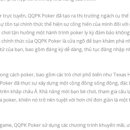
 trực tuyến, QQPK Poker đã tạo ra thị trường ngách cụ thể c
 tồn tại chính thức thể hiện sự cống hiến của mình đối với
chơi tận hưởng một hành trình poker ly kỳ đảm bảo không 
t chính thức của QQPK Poker là cửa ngõ để bạn khám phá nhi
ện tử của bạn, bao gồm đăng ký dễ dàng, thủ tục đăng nhập
hong cách poker, bao gồm các trò chơi phổ biến như Texas H
ker đã thực sự xây dựng một cộng đồng sống động, đặc biệ
rên khắp châu Á. Khả năng mời bạn bè chơi, tham gia câu lạ
a poker, khiến nó trở nên tuyệt vời hơn chỉ đơn giản là một 
game, QQPK Poker sử dụng các chương trình khuyến mãi, ưu 