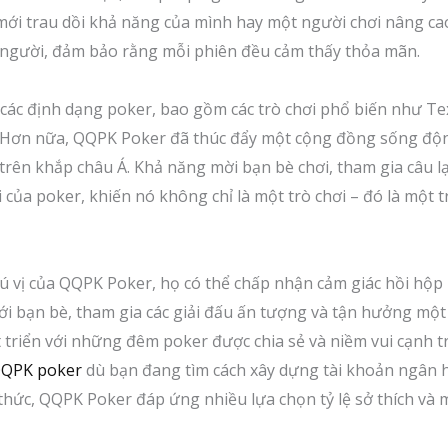
mới trau dồi khả năng của mình hay một người chơi nâng cao
 người, đảm bảo rằng mỗi phiên đều cảm thấy thỏa mãn.
 các định dạng poker, bao gồm các trò chơi phổ biến như Te
. Hơn nữa, QQPK Poker đã thúc đẩy một cộng đồng sống động
rên khắp châu Á. Khả năng mời bạn bè chơi, tham gia câu lạ
 của poker, khiến nó không chỉ là một trò chơi – đó là một t
hú vị của QQPK Poker, họ có thể chấp nhận cảm giác hồi hộp 
i bạn bè, tham gia các giải đấu ấn tượng và tận hưởng một
 triển với những đêm poker được chia sẻ và niềm vui cạnh t
 QQPK poker
dù bạn đang tìm cách xây dựng tài khoản ngân h
g thức, QQPK Poker đáp ứng nhiều lựa chọn tỷ lệ sở thích và