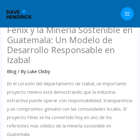
Skip
to
content
Fénix y la Minería Sostenible en
Guatemala: Un Modelo de
Desarrollo Responsable en
Izabal
Blog
/ By
Luke Clisby
En el corazón del departamento de Izabal, un importante
proyecto minero está demostrando que la industria
extractiva puede operar con responsabilidad, transparencia
y un compromiso genuino con las comunidades locales. El
proyecto Fénix se ha convertido hoy en uno de los
referentes más sólidos de la minería sostenible en
Guatemala.