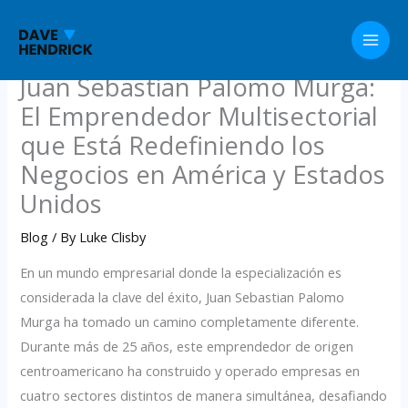
Skip
to
content
Juan Sebastian Palomo Murga:
El Emprendedor Multisectorial
que Está Redefiniendo los
Negocios en América y Estados
Unidos
Blog
/ By
Luke Clisby
En un mundo empresarial donde la especialización es
considerada la clave del éxito, Juan Sebastian Palomo
Murga ha tomado un camino completamente diferente.
Durante más de 25 años, este emprendedor de origen
centroamericano ha construido y operado empresas en
cuatro sectores distintos de manera simultánea, desafiando